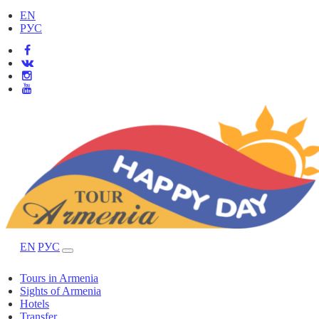
EN
РУС
EN
РУС
Tours in Armenia
Sights of Armenia
Hotels
Transfer