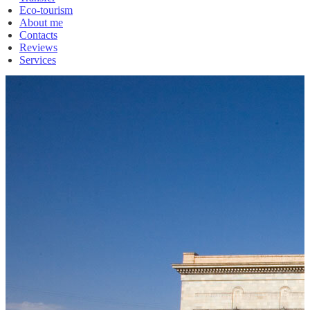
Eco-tourism
About me
Contacts
Reviews
Services