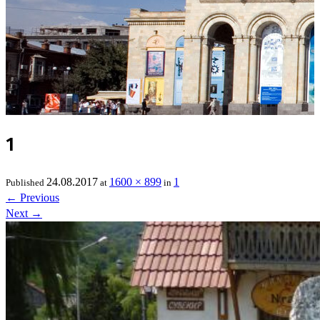
1
24.08.2017
1600 × 899
1
Published
at
in
←
Previous
Next
→