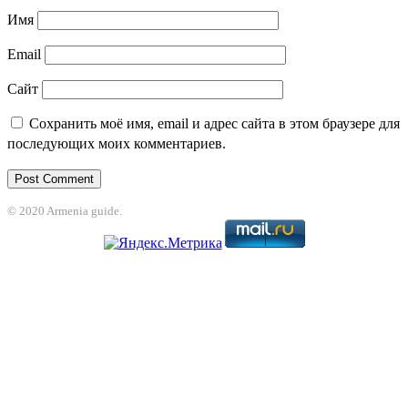
Имя
Email
Сайт
Сохранить моё имя, email и адрес сайта в этом браузере для
последующих моих комментариев.
© 2020 Armenia guide.
jojobet
grandpashabet
betpark
casibom
betcio
Grandpashabet
grandpashab