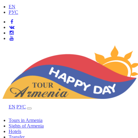
EN
РУС
EN
РУС
Tours in Armenia
Sights of Armenia
Hotels
Transfer