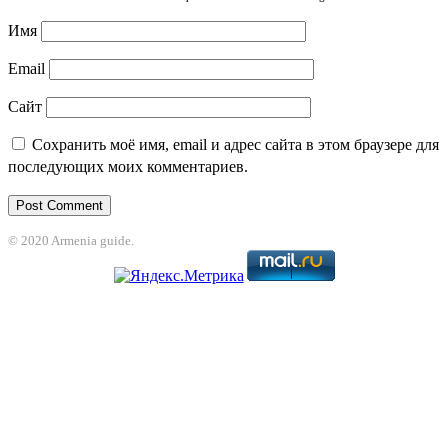
Имя
Email
Сайт
Сохранить моё имя, email и адрес сайта в этом браузере для
последующих моих комментариев.
© 2020 Armenia guide.
et
jojobet
grandpashabet
betpark
casibom
betcio
Grandpashabet
grandpasha