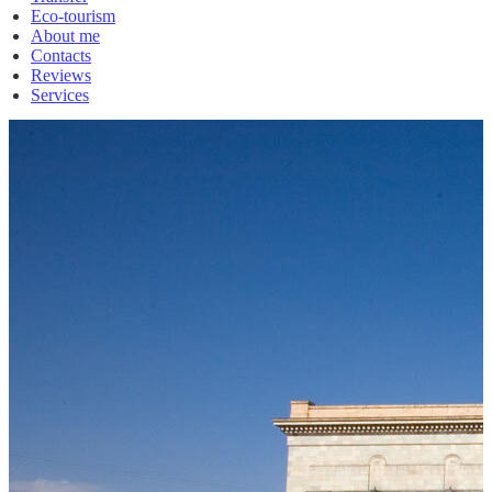
Eco-tourism
About me
Contacts
Reviews
Services