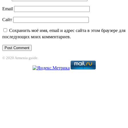
Email
Сайт
Сохранить моё имя, email и адрес сайта в этом браузере для
последующих моих комментариев.
© 2020 Armenia guide.
riş
Grandpashabet
grandpashabet
casibom
jojobet
Jojobet Giriş
Jojobet Gir