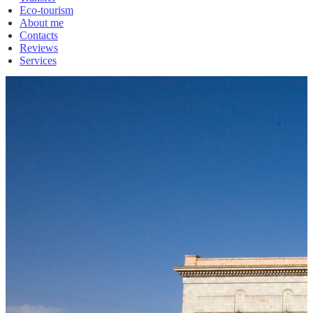
Eco-tourism
About me
Contacts
Reviews
Services