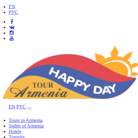
EN
РУС
EN
РУС
Tours in Armenia
Sights of Armenia
Hotels
Transfer