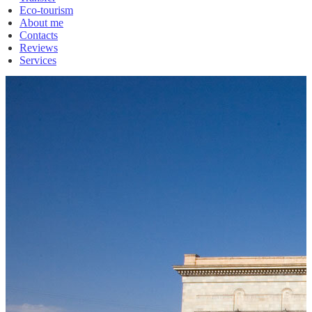
Eco-tourism
About me
Contacts
Reviews
Services