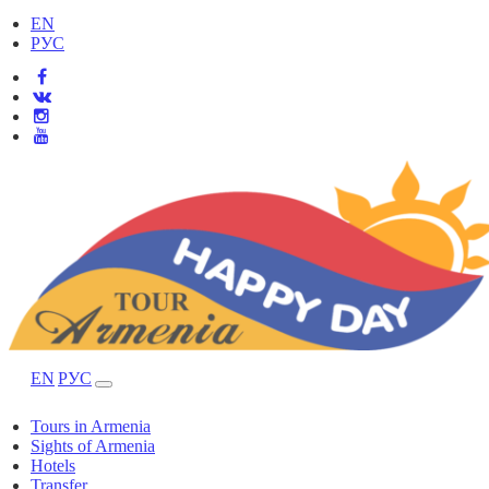
EN
РУС
EN
РУС
Tours in Armenia
Sights of Armenia
Hotels
Transfer