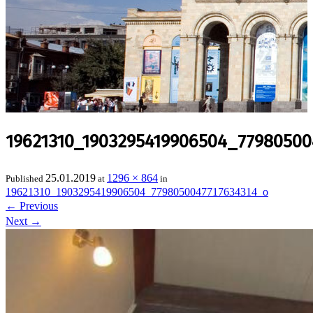
19621310_1903295419906504_77980500
25.01.2019
1296 × 864
Published
at
in
19621310_1903295419906504_7798050047717634314_o
←
Previous
Next
→