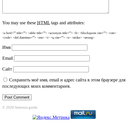
You may use these
HTML
tags and attributes:
<a href="" title=""> <abbr title=""> <acronym title=""> <b> <blockquote cite=""> <cite>
<code> <del datetime=""> <em> <i> <q cite=""> <s> <strike> <strong>
Имя
Email
Сайт
Сохранить моё имя, email и адрес сайта в этом браузере для
последующих моих комментариев.
© 2020 Armenia guide.
habet
grandpashabet
casibom
jojobet
Jojobet Giriş
Jojobet Giriş
betgoo giri