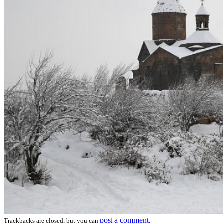
post a comment
Trackbacks are closed, but you can
.