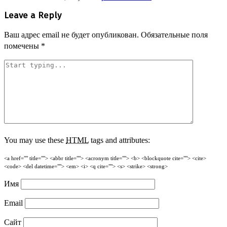
Leave a Reply
Ваш адрес email не будет опубликован.
Обязательные поля
помечены
*
You may use these
HTML
tags and attributes:
<a href="" title=""> <abbr title=""> <acronym title=""> <b> <blockquote cite=""> <cite>
<code> <del datetime=""> <em> <i> <q cite=""> <s> <strike> <strong>
Имя
Email
Сайт