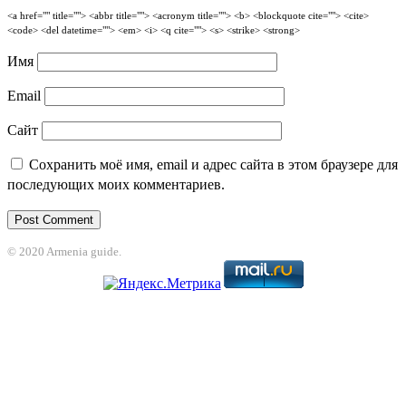
<a href="" title=""> <abbr title=""> <acronym title=""> <b> <blockquote cite=""> <cite>
<code> <del datetime=""> <em> <i> <q cite=""> <s> <strike> <strong>
Имя
Email
Сайт
Сохранить моё имя, email и адрес сайта в этом браузере для
последующих моих комментариев.
© 2020 Armenia guide.
Holiganbet
Jojobet
jojobet
grandpashabet
betpark
casibom
betcio
casibom gi