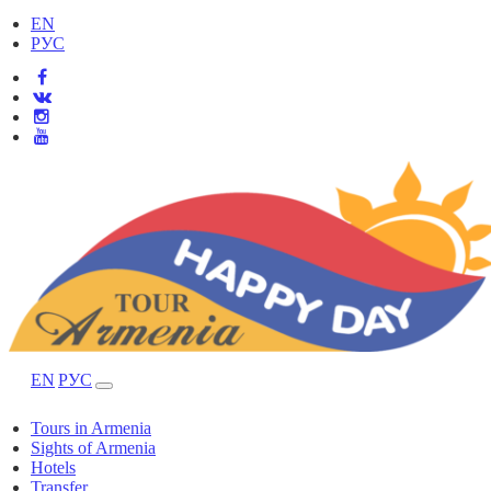
EN
РУС
EN
РУС
Tours in Armenia
Sights of Armenia
Hotels
Transfer