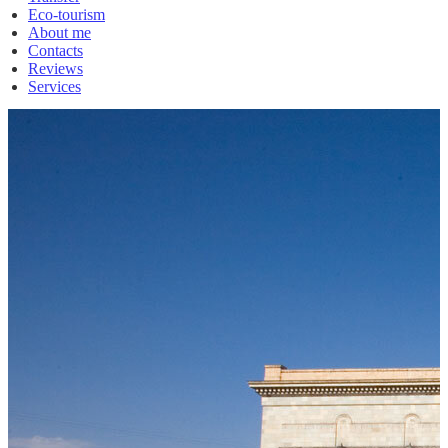
Eco-tourism
About me
Contacts
Reviews
Services