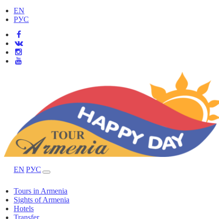
EN
РУС
EN
РУС
Tours in Armenia
Sights of Armenia
Hotels
Transfer