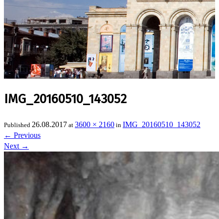
IMG_20160510_143052
26.08.2017
3600 × 2160
IMG_20160510_143052
Published
at
in
←
Previous
Next
→