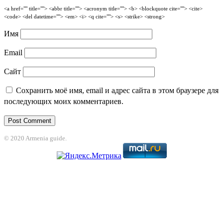
<a href="" title=""> <abbr title=""> <acronym title=""> <b> <blockquote cite=""> <cite>
<code> <del datetime=""> <em> <i> <q cite=""> <s> <strike> <strong>
Имя
Email
Сайт
Сохранить моё имя, email и адрес сайта в этом браузере для
последующих моих комментариев.
© 2020 Armenia guide.
t
jojobet
grandpashabet
betpark
casibom
betcio
Casibom
grandpashabet
jojo