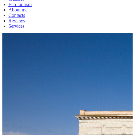
Eco-tourism
About me
Contacts
Reviews
Services