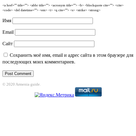
<a href="" title=""> <abbr title=""> <acronym title=""> <b> <blockquote cite=""> <cite>
<code> <del datetime=""> <em> <i> <q cite=""> <s> <strike> <strong>
Имя
Email
Сайт
Сохранить моё имя, email и адрес сайта в этом браузере для
последующих моих комментариев.
© 2020 Armenia guide.
et
jojobet
grandpashabet
betpark
casibom
betcio
Grandpashabet
grandpasha