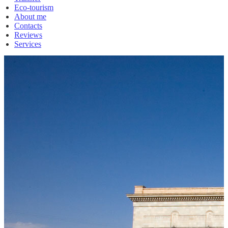
Eco-tourism
About me
Contacts
Reviews
Services