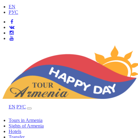
EN
РУС
EN
РУС
Tours in Armenia
Sights of Armenia
Hotels
Transfer