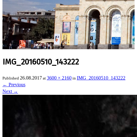
IMG_20160510_143222
26.08.2017
3600 × 2160
IMG_20160510_143222
Published
at
in
←
Previous
Next
→