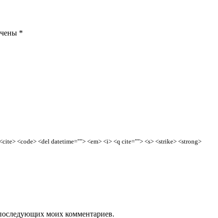
ечены
*
> <cite> <code> <del datetime=""> <em> <i> <q cite=""> <s> <strike> <strong>
ля последующих моих комментариев.