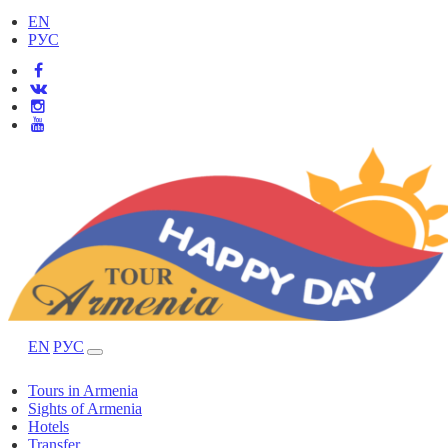
EN
РУС
EN
РУС
Tours in Armenia
Sights of Armenia
Hotels
Transfer