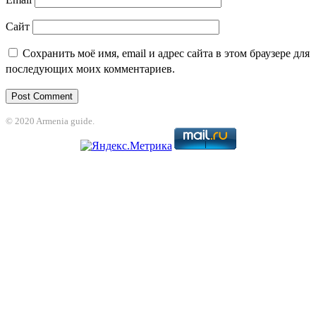
Сайт
Сохранить моё имя, email и адрес сайта в этом браузере для
последующих моих комментариев.
© 2020 Armenia guide.
Jojobet
jojobet
nakitbahis
betpark
casibom
betcio
casibom giriş
Grandpasha