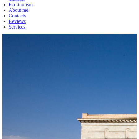
Eco-tourism
About me
Contacts
Reviews
Services