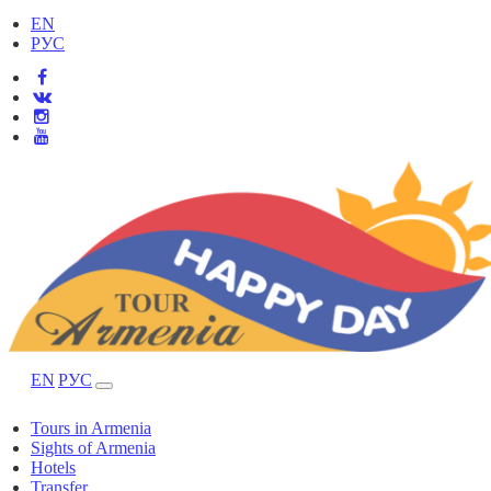
EN
РУС
EN
РУС
Tours in Armenia
Sights of Armenia
Hotels
Transfer