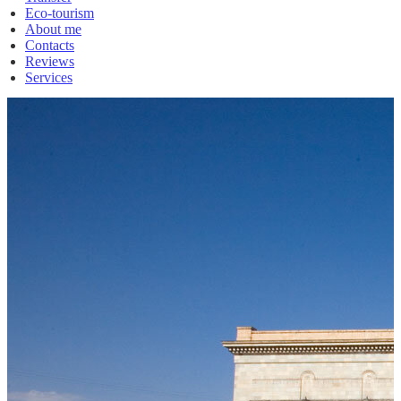
Eco-tourism
About me
Contacts
Reviews
Services