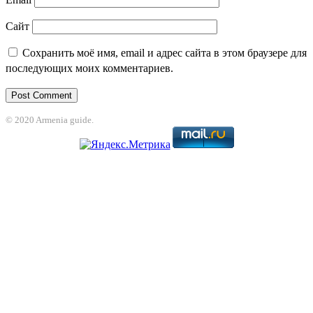
Сайт
Сохранить моё имя, email и адрес сайта в этом браузере для
последующих моих комментариев.
© 2020 Armenia guide.
pashabet
betpark
casibom
betcio
Grandpashabet
grandpashabet
jojobet
elex