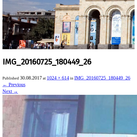
IMG_20160725_180449_26
30.08.2017
1024 × 614
IMG_20160725_180449_26
Published
at
in
←
Previous
Next
→