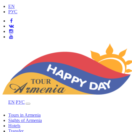
EN
РУС
EN
РУС
Tours in Armenia
Sights of Armenia
Hotels
Transfer