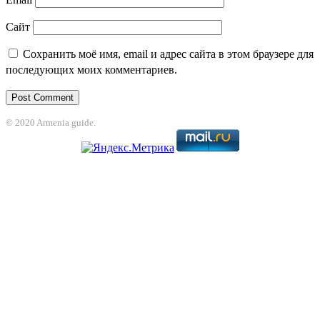
Сайт
Сохранить моё имя, email и адрес сайта в этом браузере для
последующих моих комментариев.
© 2020 Armenia guide.
bet
grandpashabet
betpark
casibom
betcio
casibom giriş
Casibom
grandpash