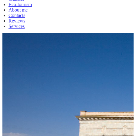
Eco-tourism
About me
Contacts
Reviews
Services