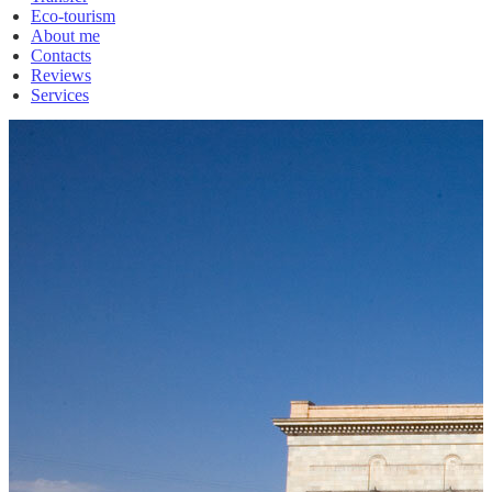
Eco-tourism
About me
Contacts
Reviews
Services