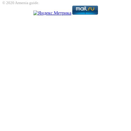
© 2020 Armenia guide.
dridbet
Holiganbet
Holiganbet
Holiganbet
Jojobet
jojobet
nakitbahis
betpa