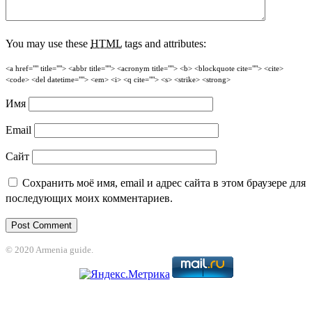
You may use these
HTML
tags and attributes:
<a href="" title=""> <abbr title=""> <acronym title=""> <b> <blockquote cite=""> <cite>
<code> <del datetime=""> <em> <i> <q cite=""> <s> <strike> <strong>
Имя
Email
Сайт
Сохранить моё имя, email и адрес сайта в этом браузере для
последующих моих комментариев.
© 2020 Armenia guide.
bet
grandpashabet
betpark
casibom
betcio
casibom giriş
Casibom
grandpash