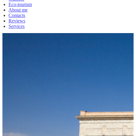
Eco-tourism
About me
Contacts
Reviews
Services