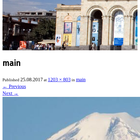
main
25.08.2017
1203 × 803
main
Published
at
in
←
Previous
Next
→