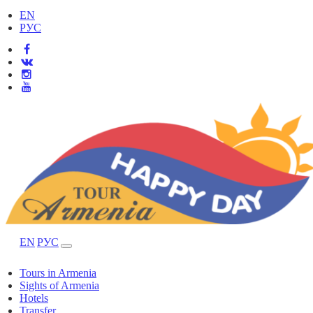
EN
РУС
EN
РУС
Tours in Armenia
Sights of Armenia
Hotels
Transfer