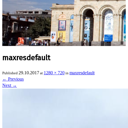
maxresdefault
29.10.2017
1280 × 720
maxresdefault
Published
at
in
←
Previous
Next
→