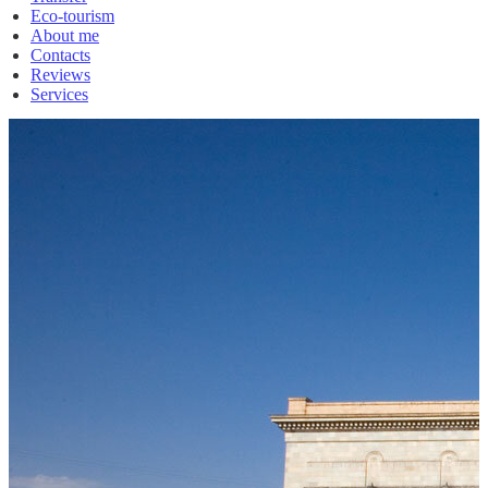
Eco-tourism
About me
Contacts
Reviews
Services