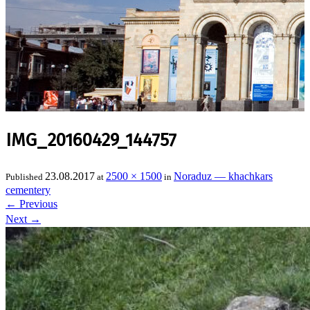
IMG_20160429_144757
23.08.2017
2500 × 1500
Noraduz — khachkars
Published
at
in
cementery
←
Previous
Next
→