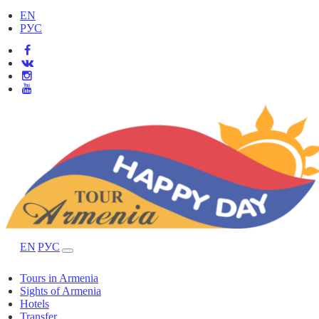
EN
РУС
EN
РУС
Tours in Armenia
Sights of Armenia
Hotels
Transfer