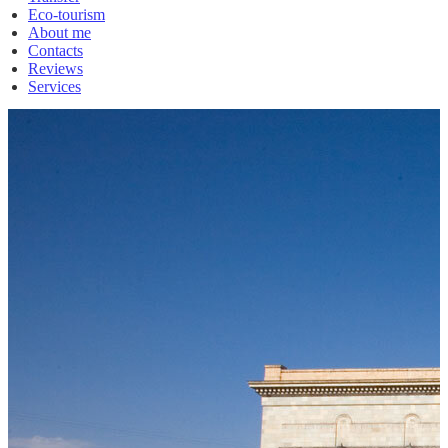
Eco-tourism
About me
Contacts
Reviews
Services