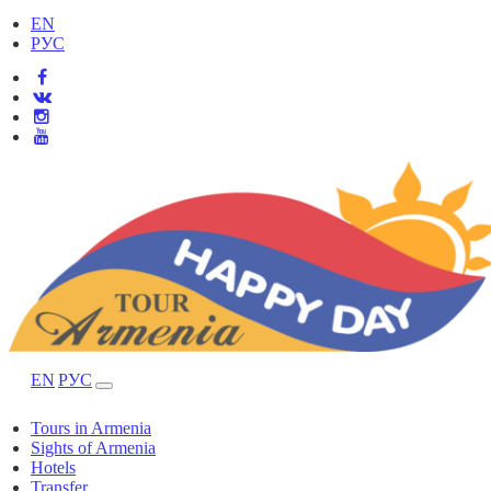
EN
РУС
EN
РУС
Tours in Armenia
Sights of Armenia
Hotels
Transfer