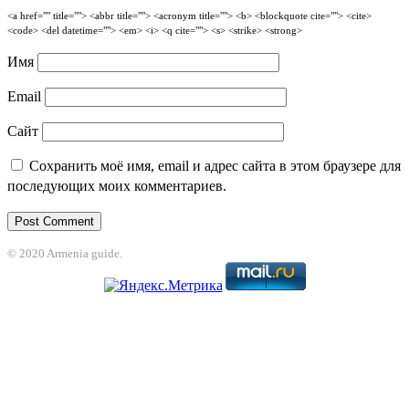
<a href="" title=""> <abbr title=""> <acronym title=""> <b> <blockquote cite=""> <cite>
<code> <del datetime=""> <em> <i> <q cite=""> <s> <strike> <strong>
Имя
Email
Сайт
Сохранить моё имя, email и адрес сайта в этом браузере для
последующих моих комментариев.
© 2020 Armenia guide.
anbet
jojobet
grandpashabet
betpark
casibom
betcio
Grandpashabet
grandpa