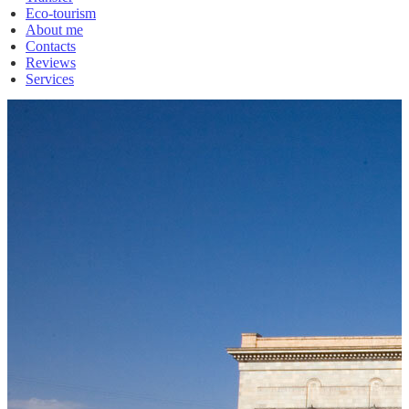
Eco-tourism
About me
Contacts
Reviews
Services