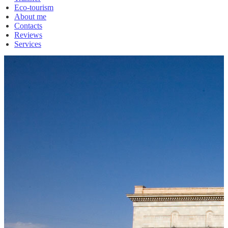
Eco-tourism
About me
Contacts
Reviews
Services