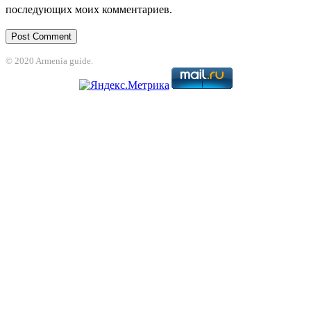
последующих моих комментариев.
© 2020 Armenia guide.
nbet
jojobet
grandpashabet
betpark
casibom
betcio
Grandpashabet
grandpa