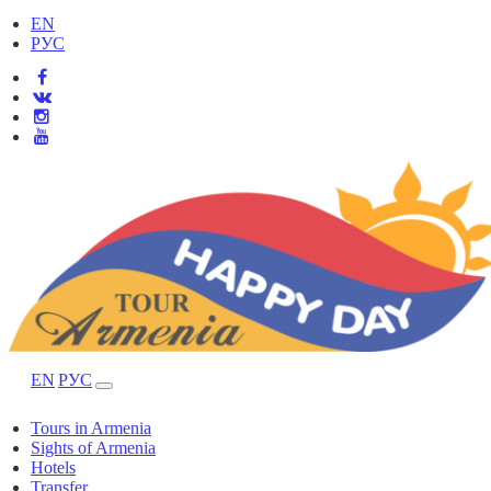
EN
РУС
EN
РУС
Tours in Armenia
Sights of Armenia
Hotels
Transfer