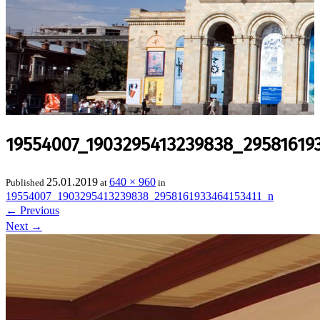
19554007_1903295413239838_29581619
25.01.2019
640 × 960
Published
at
in
19554007_1903295413239838_2958161933464153411_n
←
Previous
Next
→