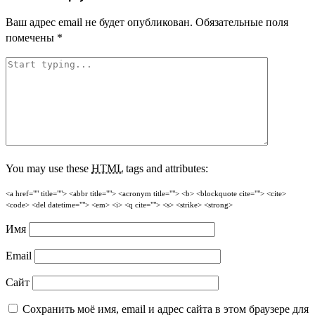
Ваш адрес email не будет опубликован.
Обязательные поля
помечены
*
You may use these
HTML
tags and attributes:
<a href="" title=""> <abbr title=""> <acronym title=""> <b> <blockquote cite=""> <cite>
<code> <del datetime=""> <em> <i> <q cite=""> <s> <strike> <strong>
Имя
Email
Сайт
Сохранить моё имя, email и адрес сайта в этом браузере для