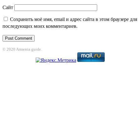
Сайт
Сохранить моё имя, email и адрес сайта в этом браузере для
последующих моих комментариев.
© 2020 Armenia guide.
bet
jojobet
grandpashabet
betpark
casibom
betcio
Grandpashabet
grandpash