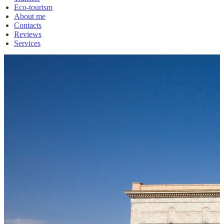
Eco-tourism
About me
Contacts
Reviews
Services