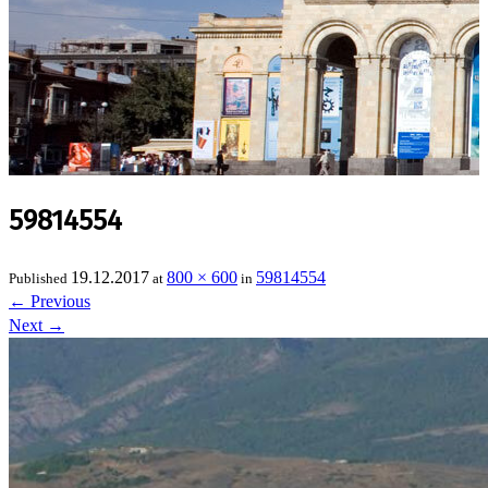
59814554
19.12.2017
800 × 600
59814554
Published
at
in
←
Previous
Next
→