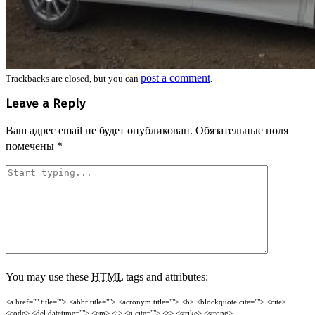
post a comment
Trackbacks are closed, but you can
.
Leave a Reply
Ваш адрес email не будет опубликован.
Обязательные поля
помечены
*
You may use these
HTML
tags and attributes:
<a href="" title=""> <abbr title=""> <acronym title=""> <b> <blockquote cite=""> <cite>
<code> <del datetime=""> <em> <i> <q cite=""> <s> <strike> <strong>