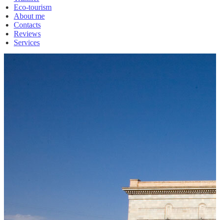
Eco-tourism
About me
Contacts
Reviews
Services