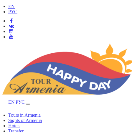
EN
РУС
EN
РУС
Tours in Armenia
Sights of Armenia
Hotels
Transfer