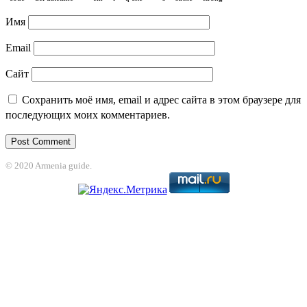
Имя
Email
Сайт
Сохранить моё имя, email и адрес сайта в этом браузере для
последующих моих комментариев.
© 2020 Armenia guide.
randpashabet
betpark
casibom
betcio
casibom giriş
Casibom
grandpashabet