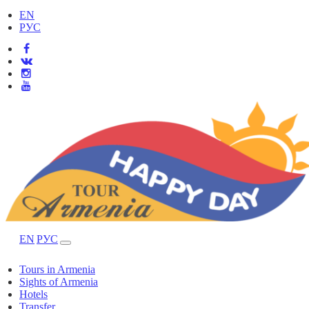
EN
РУС
EN
РУС
Tours in Armenia
Sights of Armenia
Hotels
Transfer