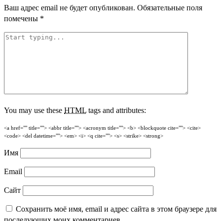
Ваш адрес email не будет опубликован.
Обязательные поля
помечены
*
You may use these
HTML
tags and attributes:
<a href="" title=""> <abbr title=""> <acronym title=""> <b> <blockquote cite=""> <cite>
<code> <del datetime=""> <em> <i> <q cite=""> <s> <strike> <strong>
Имя
Email
Сайт
Сохранить моё имя, email и адрес сайта в этом браузере для
последующих моих комментариев.