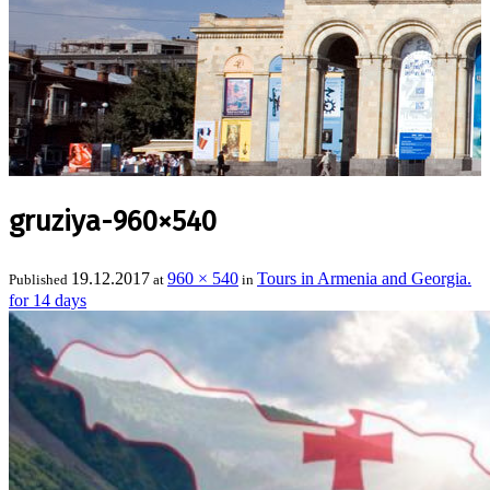
gruziya-960×540
19.12.2017
960 × 540
Tours in Armenia and Georgia.
Published
at
in
for 14 days