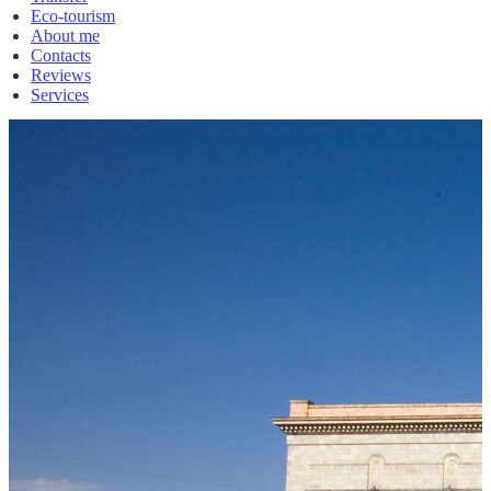
Eco-tourism
About me
Contacts
Reviews
Services