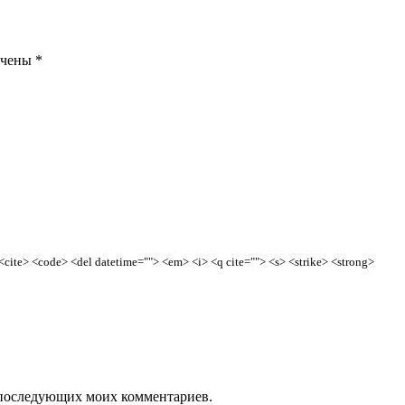
ечены
*
> <cite> <code> <del datetime=""> <em> <i> <q cite=""> <s> <strike> <strong>
ля последующих моих комментариев.