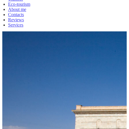
Eco-tourism
About me
Contacts
Reviews
Services