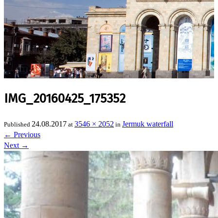
IMG_20160425_175352
24.08.2017
3546 × 2052
Jermuk waterfall
Published
at
in
←
Previous
Next
→