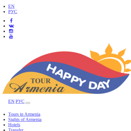
EN
РУС
EN
РУС
Tours in Armenia
Sights of Armenia
Hotels
Transfer