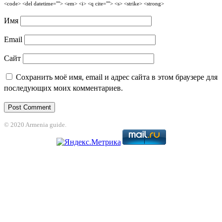
<code> <del datetime=""> <em> <i> <q cite=""> <s> <strike> <strong>
Имя
Email
Сайт
Сохранить моё имя, email и адрес сайта в этом браузере для
последующих моих комментариев.
© 2020 Armenia guide.
t
jojobet
grandpashabet
betpark
casibom
betcio
Grandpashabet
grandpashab