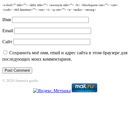
<a href="" title=""> <abbr title=""> <acronym title=""> <b> <blockquote cite=""> <cite>
<code> <del datetime=""> <em> <i> <q cite=""> <s> <strike> <strong>
Имя
Email
Сайт
Сохранить моё имя, email и адрес сайта в этом браузере для
последующих моих комментариев.
© 2020 Armenia guide.
sinolevant
holiganbet
Holiganbet
Jojobet
jojobet
grandpashabet
betpark
ca