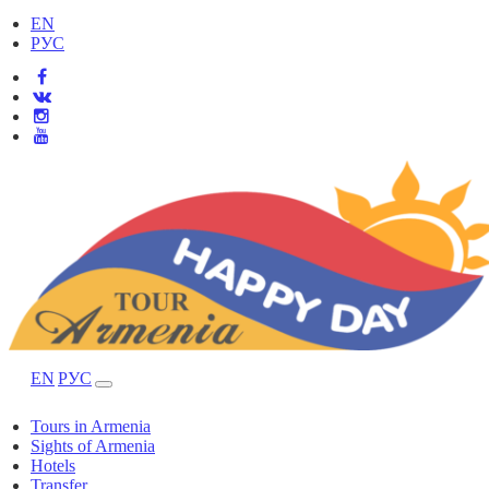
EN
РУС
EN
РУС
Tours in Armenia
Sights of Armenia
Hotels
Transfer