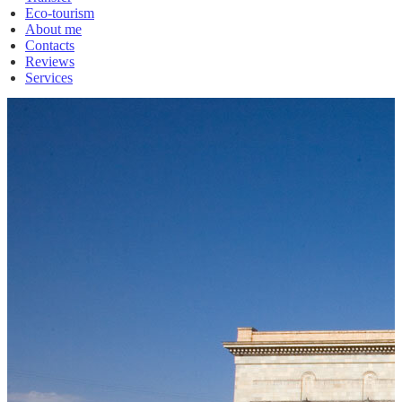
Eco-tourism
About me
Contacts
Reviews
Services