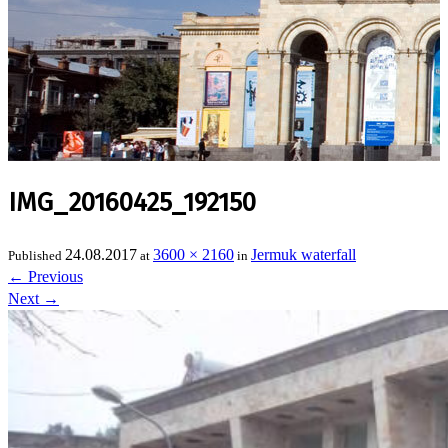
IMG_20160425_192150
24.08.2017
3600 × 2160
Jermuk waterfall
Published
at
in
←
Previous
Next
→