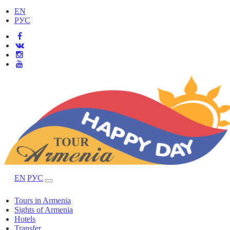
EN
РУС
EN
РУС
Tours in Armenia
Sights of Armenia
Hotels
Transfer