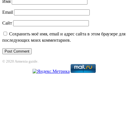
Имя
Email
Сайт
Сохранить моё имя, email и адрес сайта в этом браузере для
последующих моих комментариев.
© 2020 Armenia guide.
t
jojobet
grandpashabet
betpark
casibom
betcio
Casibom
grandpashabet
joj