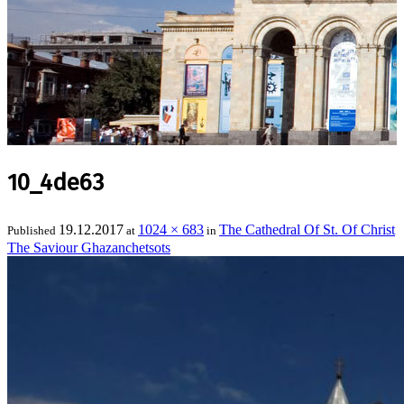
10_4de63
19.12.2017
1024 × 683
The Cathedral Of St. Of Christ
Published
at
in
The Saviour Ghazanchetsots