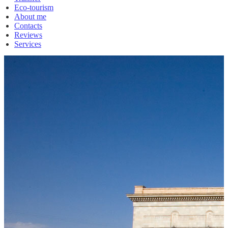
Eco-tourism
About me
Contacts
Reviews
Services