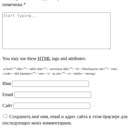
помечены
*
You may use these
HTML
tags and attributes:
<a href="" title=""> <abbr title=""> <acronym title=""> <b> <blockquote cite=""> <cite>
<code> <del datetime=""> <em> <i> <q cite=""> <s> <strike> <strong>
Имя
Email
Сайт
Сохранить моё имя, email и адрес сайта в этом браузере для
последующих моих комментариев.