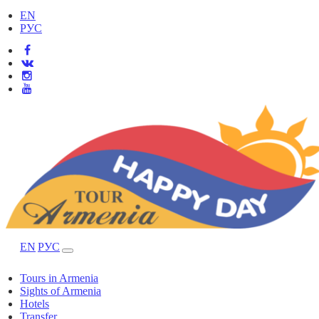
EN
РУС
EN
РУС
Tours in Armenia
Sights of Armenia
Hotels
Transfer