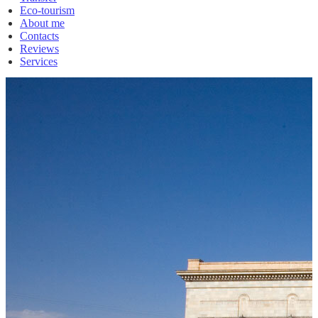
Eco-tourism
About me
Contacts
Reviews
Services