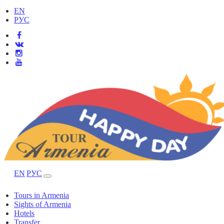
EN
РУС
EN
РУС
Tours in Armenia
Sights of Armenia
Hotels
Transfer