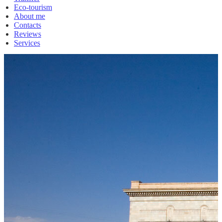
Eco-tourism
About me
Contacts
Reviews
Services