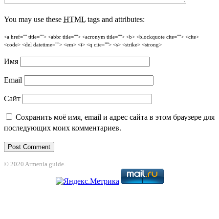
You may use these
HTML
tags and attributes:
<a href="" title=""> <abbr title=""> <acronym title=""> <b> <blockquote cite=""> <cite>
<code> <del datetime=""> <em> <i> <q cite=""> <s> <strike> <strong>
Имя
Email
Сайт
Сохранить моё имя, email и адрес сайта в этом браузере для
последующих моих комментариев.
© 2020 Armenia guide.
bet
grandpashabet
betpark
casibom
betcio
casibom giriş
Casibom
grandpash