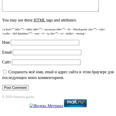
You may use these
HTML
tags and attributes:
<a href="" title=""> <abbr title=""> <acronym title=""> <b> <blockquote cite=""> <cite>
<code> <del datetime=""> <em> <i> <q cite=""> <s> <strike> <strong>
Имя
Email
Сайт
Сохранить моё имя, email и адрес сайта в этом браузере для
последующих моих комментариев.
© 2020 Armenia guide.
et
kralbet
casibom
betcio
Grandpashabet
grandpashabet
epikbahis giriş
Cas