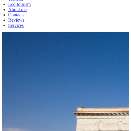
Eco-tourism
About me
Contacts
Reviews
Services