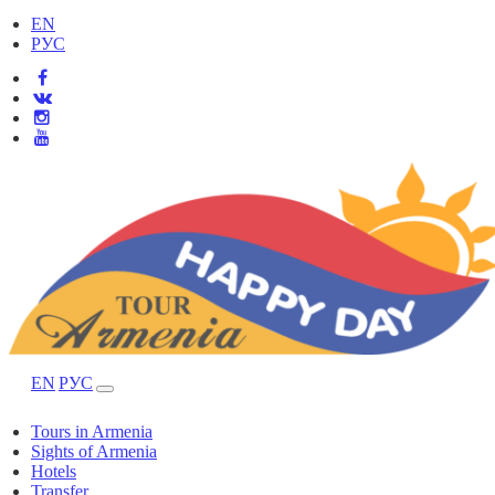
EN
РУС
EN
РУС
Tours in Armenia
Sights of Armenia
Hotels
Transfer