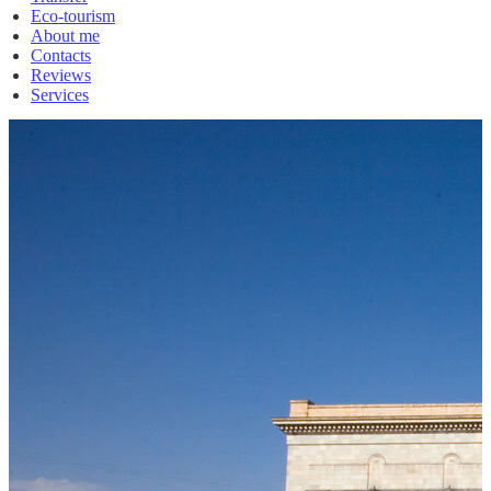
Eco-tourism
About me
Contacts
Reviews
Services