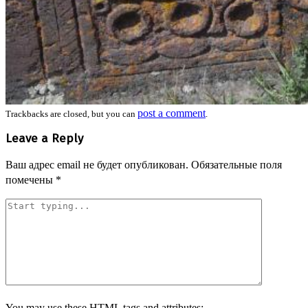
post a comment
Trackbacks are closed, but you can
.
Leave a Reply
Ваш адрес email не будет опубликован.
Обязательные поля
помечены
*
You may use these
HTML
tags and attributes: