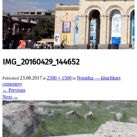
IMG_20160429_144652
23.08.2017
2500 × 1500
Noraduz — khachkars
Published
at
in
cementery
←
Previous
Next
→