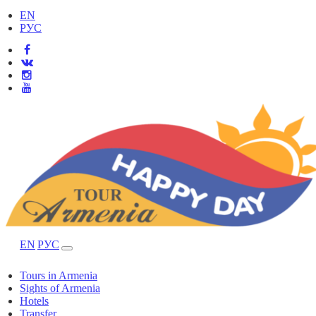
EN
РУС
EN
РУС
Tours in Armenia
Sights of Armenia
Hotels
Transfer