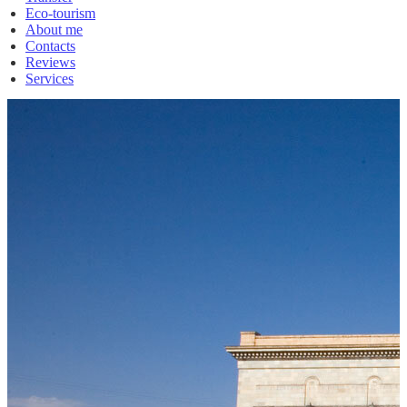
Eco-tourism
About me
Contacts
Reviews
Services