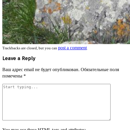
post a comment
Trackbacks are closed, but you can
.
Leave a Reply
Ваш адрес email не будет опубликован.
Обязательные поля
помечены
*
You may use these
HTML
tags and attributes: