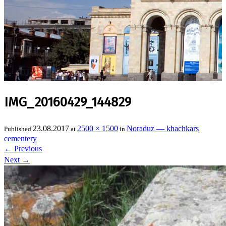
IMG_20160429_144829
23.08.2017
2500 × 1500
Noraduz — khachkars
Published
at
in
cementery
←
Previous
Next
→