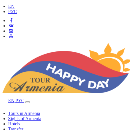
EN
РУС
EN
РУС
Tours in Armenia
Sights of Armenia
Hotels
Transfer