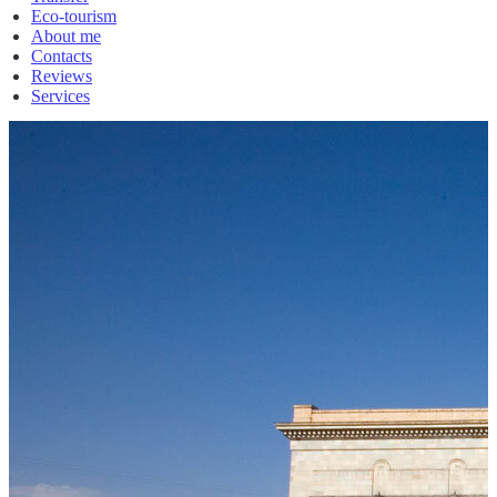
Eco-tourism
About me
Contacts
Reviews
Services