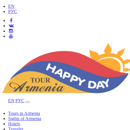
EN
РУС
EN
РУС
Tours in Armenia
Sights of Armenia
Hotels
Transfer