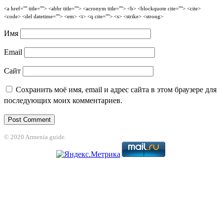
<a href="" title=""> <abbr title=""> <acronym title=""> <b> <blockquote cite=""> <cite>
<code> <del datetime=""> <em> <i> <q cite=""> <s> <strike> <strong>
Имя
Email
Сайт
Сохранить моё имя, email и адрес сайта в этом браузере для
последующих моих комментариев.
© 2020 Armenia guide.
ndpashabet
betpark
casibom
betcio
casibom giriş
Grandpashabet
grandpash