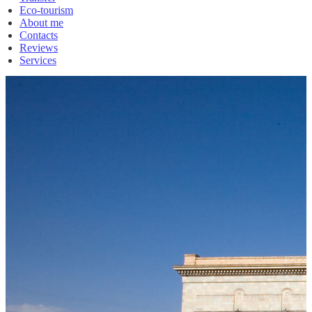
Eco-tourism
About me
Contacts
Reviews
Services