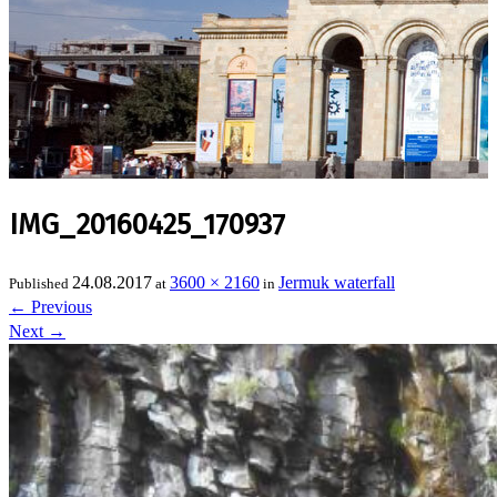
IMG_20160425_170937
24.08.2017
3600 × 2160
Jermuk waterfall
Published
at
in
←
Previous
Next
→