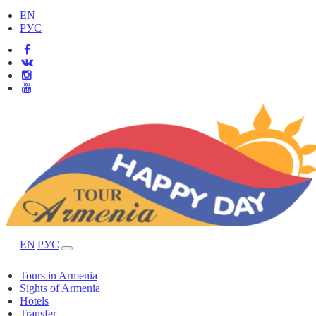
EN
РУС
EN
РУС
Tours in Armenia
Sights of Armenia
Hotels
Transfer