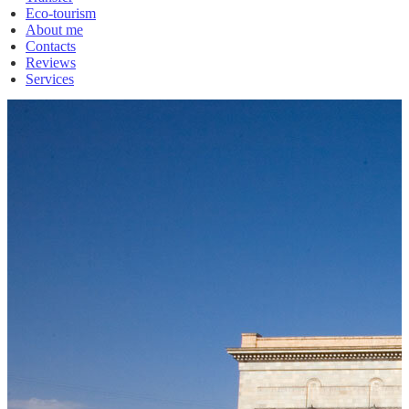
Eco-tourism
About me
Contacts
Reviews
Services