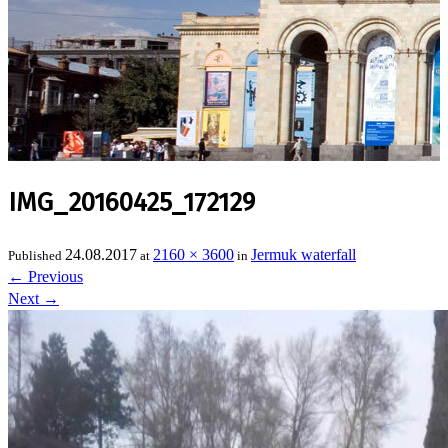
IMG_20160425_172129
24.08.2017
2160 × 3600
Jermuk waterfall
Published
at
in
←
Previous
Next
→