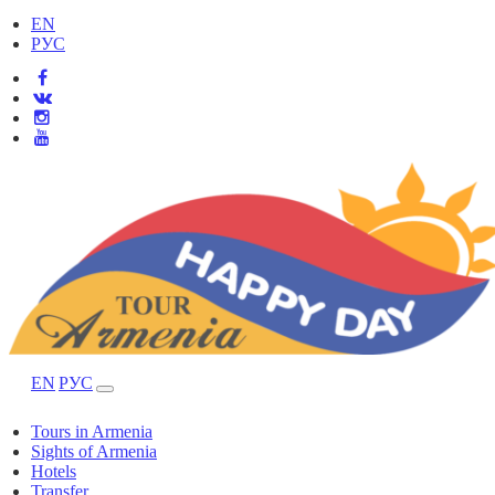
EN
РУС
EN
РУС
Tours in Armenia
Sights of Armenia
Hotels
Transfer