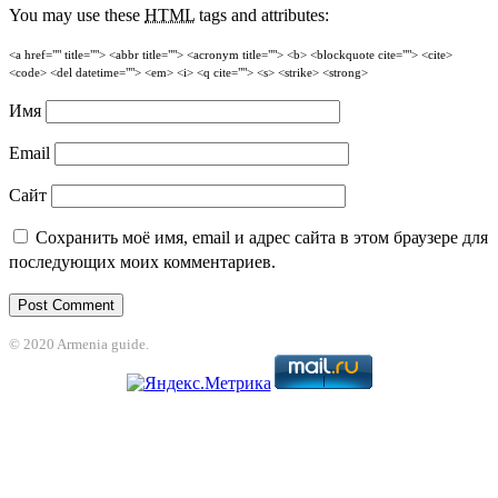
You may use these
HTML
tags and attributes:
<a href="" title=""> <abbr title=""> <acronym title=""> <b> <blockquote cite=""> <cite>
<code> <del datetime=""> <em> <i> <q cite=""> <s> <strike> <strong>
Имя
Email
Сайт
Сохранить моё имя, email и адрес сайта в этом браузере для
последующих моих комментариев.
© 2020 Armenia guide.
ganbet
jojobet
grandpashabet
betpark
casibom
betcio
Casibom
grandpashab