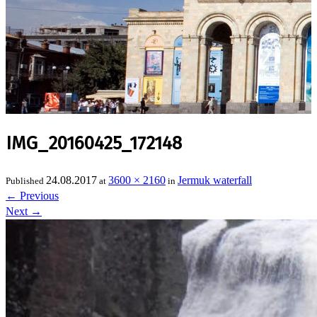
IMG_20160425_172148
24.08.2017
3600 × 2160
Jermuk waterfall
Published
at
in
←
Previous
Next
→