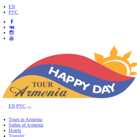
EN
РУС
EN
РУС
Tours in Armenia
Sights of Armenia
Hotels
Transfer