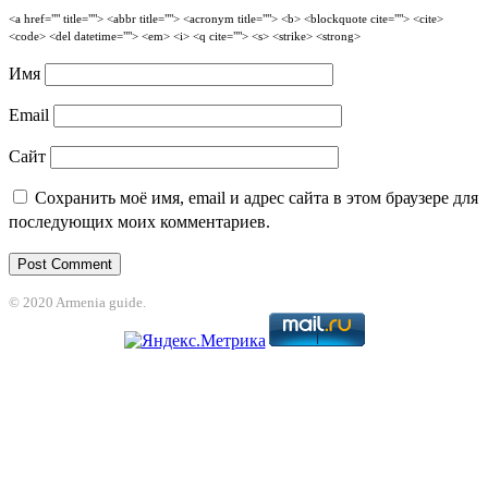
<a href="" title=""> <abbr title=""> <acronym title=""> <b> <blockquote cite=""> <cite>
<code> <del datetime=""> <em> <i> <q cite=""> <s> <strike> <strong>
Имя
Email
Сайт
Сохранить моё имя, email и адрес сайта в этом браузере для
последующих моих комментариев.
© 2020 Armenia guide.
ant
holiganbet
Holiganbet
Jojobet
jojobet
grandpashabet
betpark
casibom
be