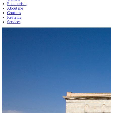
Eco-tourism
About me
Contacts
Reviews
Services