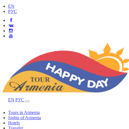
EN
РУС
EN
РУС
Tours in Armenia
Sights of Armenia
Hotels
Transfer