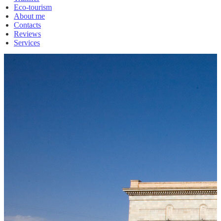
Eco-tourism
About me
Contacts
Reviews
Services