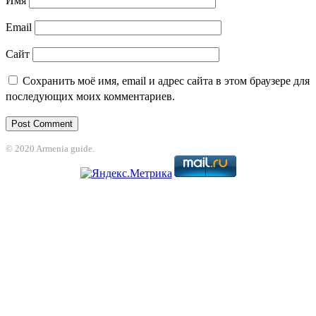
Имя
Email
Сайт
Сохранить моё имя, email и адрес сайта в этом браузере для
последующих моих комментариев.
© 2020 Armenia guide.
ganbet
Jojobet
jojobet
grandpashabet
betpark
casibom
betcio
casibom giriş
G