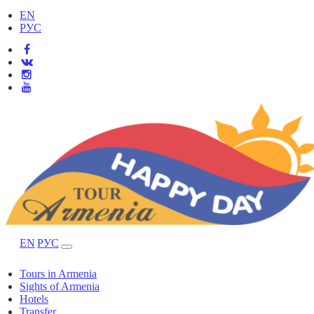
EN
РУС
EN
РУС
Tours in Armenia
Sights of Armenia
Hotels
Transfer