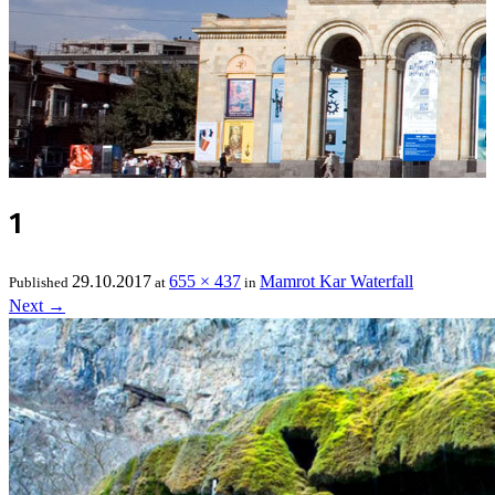
1
29.10.2017
655 × 437
Mamrot Kar Waterfall
Published
at
in
Next
→