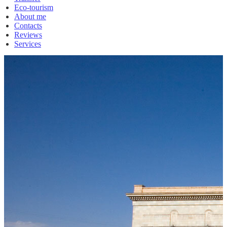
Eco-tourism
About me
Contacts
Reviews
Services