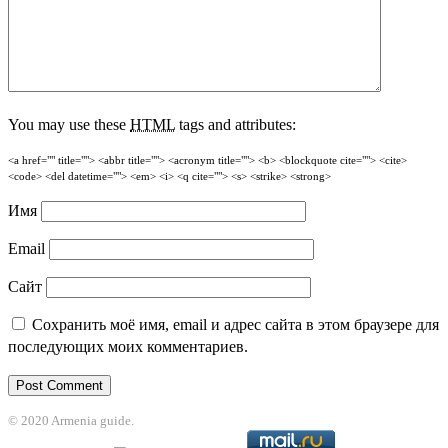
You may use these
HTML
tags and attributes:
<a href="" title=""> <abbr title=""> <acronym title=""> <b> <blockquote cite=""> <cite>
<code> <del datetime=""> <em> <i> <q cite=""> <s> <strike> <strong>
Имя
Email
Сайт
Сохранить моё имя, email и адрес сайта в этом браузере для
последующих моих комментариев.
© 2020 Armenia guide.