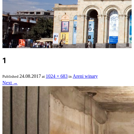
1
24.08.2017
1024 × 683
Areni winary
Published
at
in
Next
→