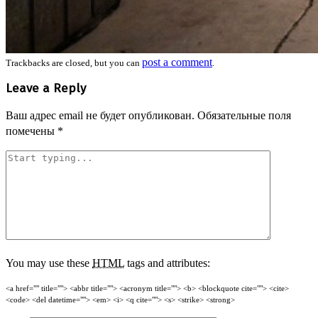
post a comment
Trackbacks are closed, but you can
.
Leave a Reply
Ваш адрес email не будет опубликован.
Обязательные поля
помечены
*
You may use these
HTML
tags and attributes:
<a href="" title=""> <abbr title=""> <acronym title=""> <b> <blockquote cite=""> <cite>
<code> <del datetime=""> <em> <i> <q cite=""> <s> <strike> <strong>