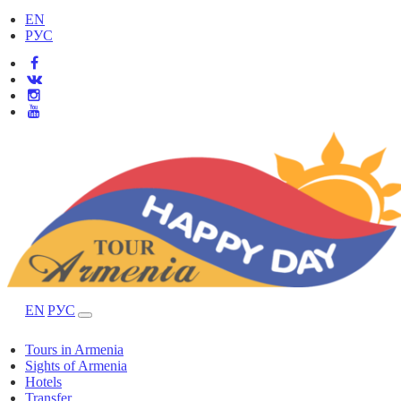
EN
РУС
EN
РУС
Tours in Armenia
Sights of Armenia
Hotels
Transfer