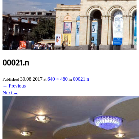
00021.n
30.08.2017
640 × 480
00021.n
Published
at
in
←
Previous
Next
→