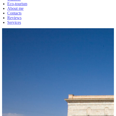
Eco-tourism
About me
Contacts
Reviews
Services