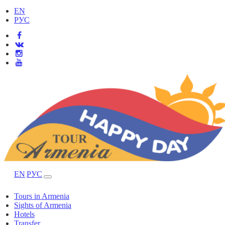
EN
РУС
EN
РУС
Tours in Armenia
Sights of Armenia
Hotels
Transfer