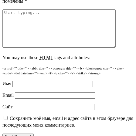
помечены
*
You may use these
HTML
tags and attributes:
<a href="" title=""> <abbr title=""> <acronym title=""> <b> <blockquote cite=""> <cite>
<code> <del datetime=""> <em> <i> <q cite=""> <s> <strike> <strong>
Имя
Email
Сайт
Сохранить моё имя, email и адрес сайта в этом браузере для
последующих моих комментариев.