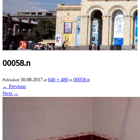
00058.n
30.08.2017
640 × 480
00058.n
Published
at
in
←
Previous
Next
→