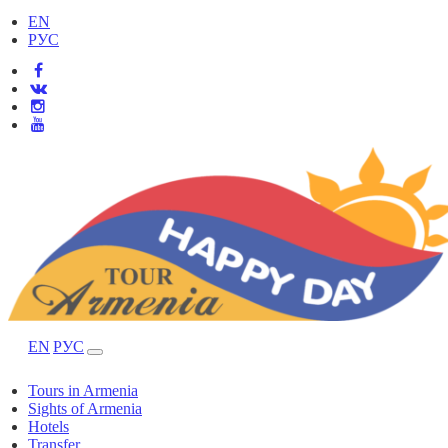
EN
РУС
EN
РУС
Tours in Armenia
Sights of Armenia
Hotels
Transfer