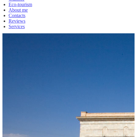
Eco-tourism
About me
Contacts
Reviews
Services