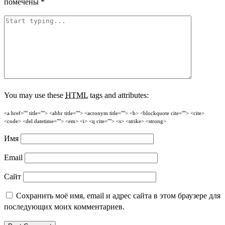
помечены
*
You may use these
HTML
tags and attributes:
<a href="" title=""> <abbr title=""> <acronym title=""> <b> <blockquote cite=""> <cite>
<code> <del datetime=""> <em> <i> <q cite=""> <s> <strike> <strong>
Имя
Email
Сайт
Сохранить моё имя, email и адрес сайта в этом браузере для
последующих моих комментариев.