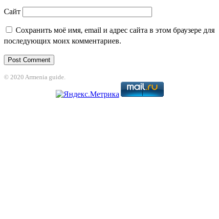
Сайт
Сохранить моё имя, email и адрес сайта в этом браузере для
последующих моих комментариев.
© 2020 Armenia guide.
bet
jojobet
grandpashabet
betpark
casibom
betcio
Grandpashabet
grandpash