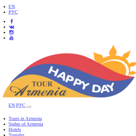
EN
РУС
EN
РУС
Tours in Armenia
Sights of Armenia
Hotels
Transfer