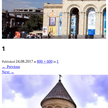
1
24.08.2017
800 × 600
1
Published
at
in
←
Previous
Next
→