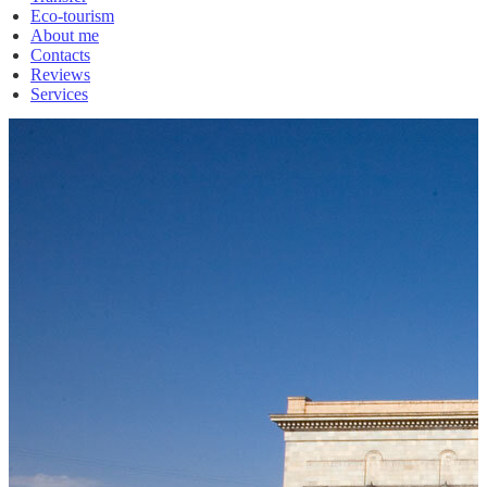
Eco-tourism
About me
Contacts
Reviews
Services