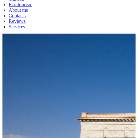
Eco-tourism
About me
Contacts
Reviews
Services