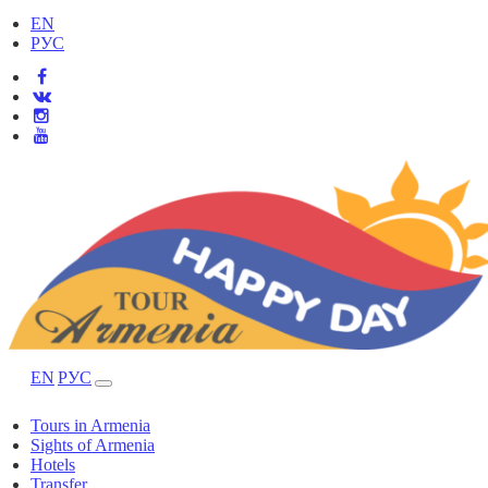
EN
РУС
EN
РУС
Tours in Armenia
Sights of Armenia
Hotels
Transfer