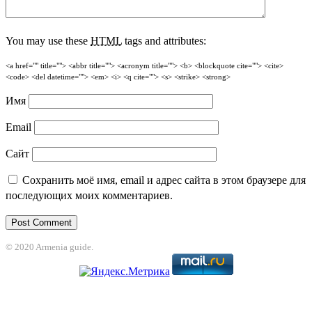
You may use these
HTML
tags and attributes:
<a href="" title=""> <abbr title=""> <acronym title=""> <b> <blockquote cite=""> <cite>
<code> <del datetime=""> <em> <i> <q cite=""> <s> <strike> <strong>
Имя
Email
Сайт
Сохранить моё имя, email и адрес сайта в этом браузере для
последующих моих комментариев.
© 2020 Armenia guide.
bet
jojobet
grandpashabet
betpark
casibom
betcio
Grandpashabet
grandpash