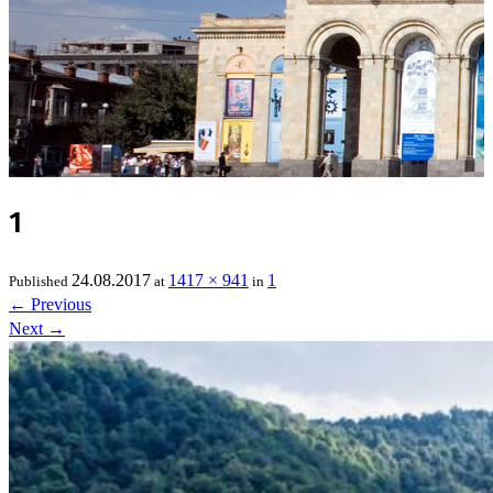
1
24.08.2017
1417 × 941
1
Published
at
in
←
Previous
Next
→