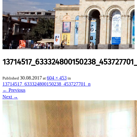
13714517_633324800150238_453727701
30.08.2017
604 × 453
Published
at
in
13714517_633324800150238_453727701_n
←
Previous
Next
→