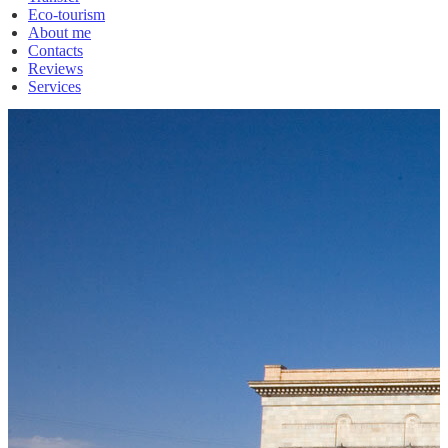
Eco-tourism
About me
Contacts
Reviews
Services