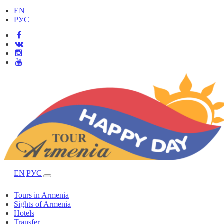
EN
РУС
EN
РУС
Tours in Armenia
Sights of Armenia
Hotels
Transfer