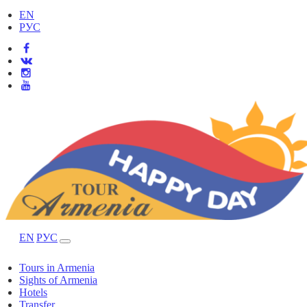
EN
РУС
EN
РУС
Tours in Armenia
Sights of Armenia
Hotels
Transfer