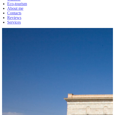
Eco-tourism
About me
Contacts
Reviews
Services