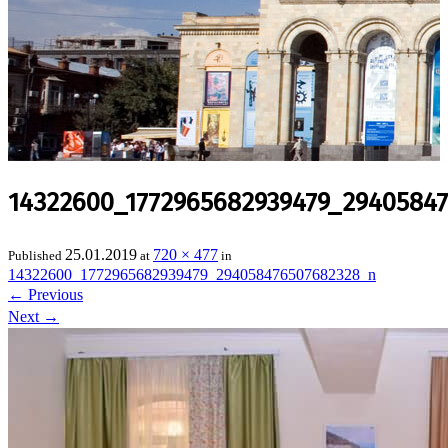
14322600_1772965682939479_2940584
25.01.2019
720 × 477
Published
at
in
14322600_1772965682939479_294058476507682328_n
←
Previous
Next
→