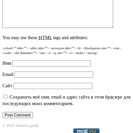
You may use these
HTML
tags and attributes:
<a href="" title=""> <abbr title=""> <acronym title=""> <b> <blockquote cite=""> <cite>
<code> <del datetime=""> <em> <i> <q cite=""> <s> <strike> <strong>
Имя
Email
Сайт
Сохранить моё имя, email и адрес сайта в этом браузере для
последующих моих комментариев.
© 2020 Armenia guide.