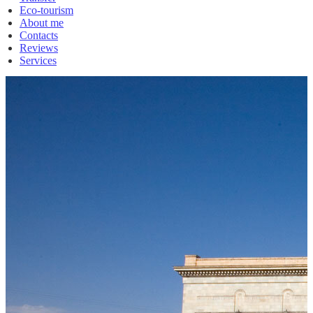
Eco-tourism
About me
Contacts
Reviews
Services