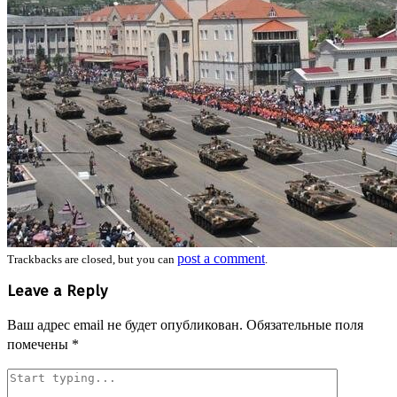
post a comment
Trackbacks are closed, but you can
.
Leave a Reply
Ваш адрес email не будет опубликован.
Обязательные поля
помечены
*