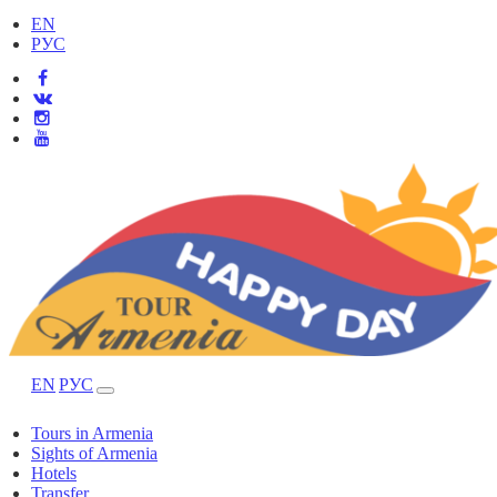
EN
РУС
EN
РУС
Tours in Armenia
Sights of Armenia
Hotels
Transfer