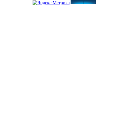
vant
Holiganbet
Holiganbet
Holiganbet
Jojobet
jojobet
nakitbahis
betpark
ca