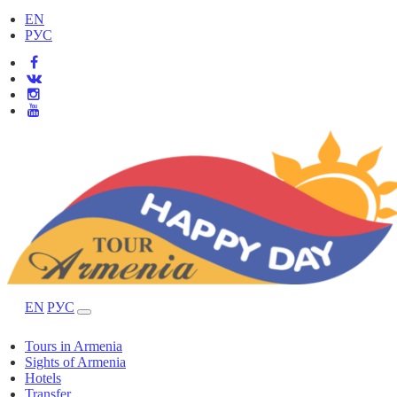
EN
РУС
EN
РУС
Tours in Armenia
Sights of Armenia
Hotels
Transfer