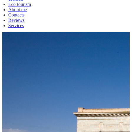
Eco-tourism
About me
Contacts
Reviews
Services