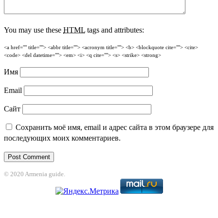
You may use these
HTML
tags and attributes:
<a href="" title=""> <abbr title=""> <acronym title=""> <b> <blockquote cite=""> <cite>
<code> <del datetime=""> <em> <i> <q cite=""> <s> <strike> <strong>
Имя
Email
Сайт
Сохранить моё имя, email и адрес сайта в этом браузере для
последующих моих комментариев.
© 2020 Armenia guide.
et
grandpashabet
betpark
casibom
betcio
Casibom
grandpashabet
jojobet
bet