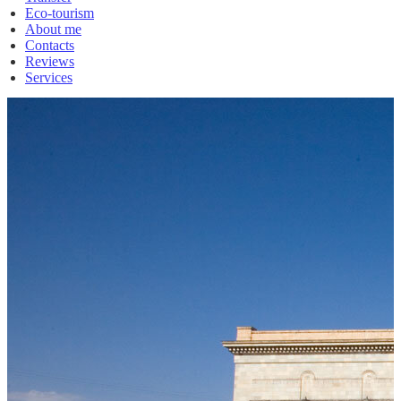
Eco-tourism
About me
Contacts
Reviews
Services