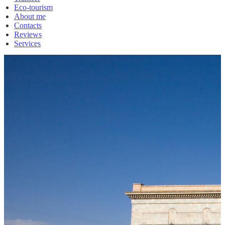
Eco-tourism
About me
Contacts
Reviews
Services