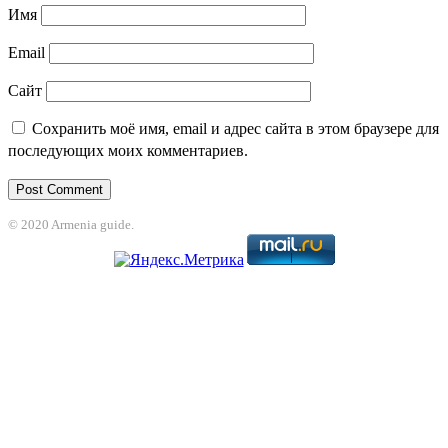
Имя
Email
Сайт
Сохранить моё имя, email и адрес сайта в этом браузере для
последующих моих комментариев.
© 2020 Armenia guide.
t
jojobet
grandpashabet
betpark
casibom
betcio
Casibom
grandpashabet
jojo