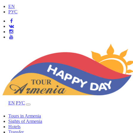
EN
РУС
EN
РУС
Tours in Armenia
Sights of Armenia
Hotels
Transfer