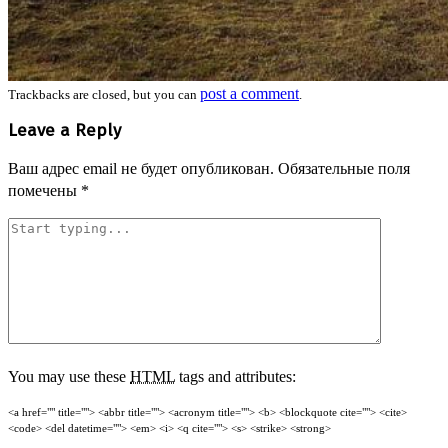
post a comment
Trackbacks are closed, but you can
.
Leave a Reply
Ваш адрес email не будет опубликован.
Обязательные поля
помечены
*
You may use these
HTML
tags and attributes:
<a href="" title=""> <abbr title=""> <acronym title=""> <b> <blockquote cite=""> <cite>
<code> <del datetime=""> <em> <i> <q cite=""> <s> <strike> <strong>