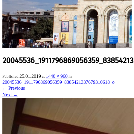
20045536_1911796869056359_83854213
25.01.2019
1440 × 960
Published
at
in
20045536_1911796869056359_8385421337679310618_o
←
Previous
Next
→