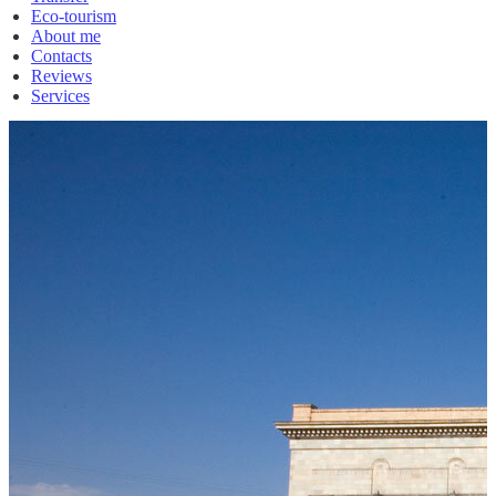
Eco-tourism
About me
Contacts
Reviews
Services