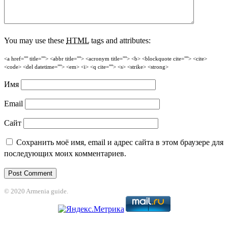
You may use these
HTML
tags and attributes:
<a href="" title=""> <abbr title=""> <acronym title=""> <b> <blockquote cite=""> <cite>
<code> <del datetime=""> <em> <i> <q cite=""> <s> <strike> <strong>
Имя
Email
Сайт
Сохранить моё имя, email и адрес сайта в этом браузере для
последующих моих комментариев.
© 2020 Armenia guide.
jobet
grandpashabet
betpark
casibom
betcio
Grandpashabet
grandpashabet