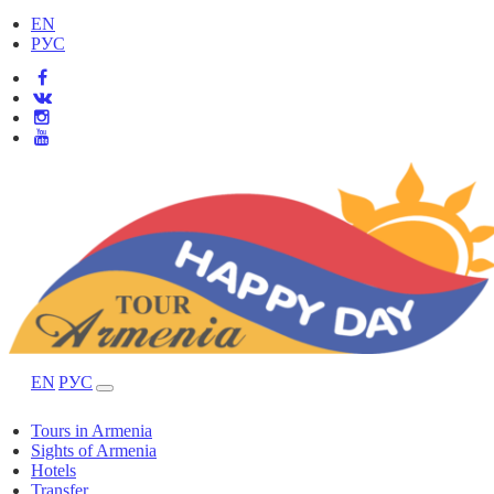
EN
РУС
EN
РУС
Tours in Armenia
Sights of Armenia
Hotels
Transfer